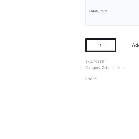
LANGLOCH
Add
SKU:
10888-1
Category:
Zubehör Motor
SHARE