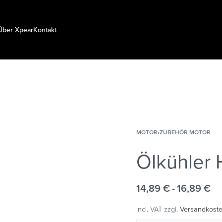
Über Xpear
Kontakt
MOTOR
›
ZUBEHÖR MOTOR
Ölkühler 
14,89
€
16,89
€
incl. VAT
zzgl.
Versandkost