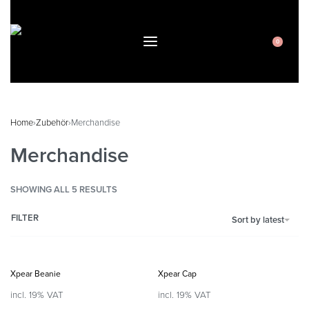
0
Home
›
Zubehör
›
Merchandise
Merchandise
SHOWING ALL 5 RESULTS
FILTER
Sort by latest
Xpear Beanie
Xpear Cap
incl. 19% VAT
incl. 19% VAT