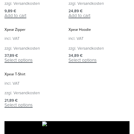
zzgl.
Versandkosten
zzgl.
Versandkosten
9,89
€
24,89
€
Add to cart
Add to cart
Xpear Zipper
Xpear Hoodie
incl. VAT
incl. VAT
zzgl.
Versandkosten
zzgl.
Versandkosten
37,89
€
34,89
€
Select options
Select options
Xpear T-Shirt
incl. VAT
zzgl.
Versandkosten
21,89
€
Select options