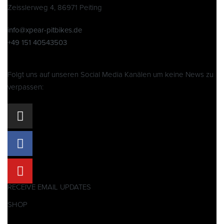
Zeisslerweg 4, 86971 Peiting
info@xpear-pitbikes.de
+49 151 40543503
Folgt uns auf unseren Social Media Kanälen um keine News zu
verpassen:
RECEIVE EMAIL UPDATES
SHOP