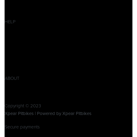
Pitbikes
Ersatzteile
SALES
HELP
Datenschutzerklärung
Impressum
AGB
Widerrufsbelehrung
Retoure
Produktsicherheitsverordnung GPSR
ABOUT
Über Xpear
Kontakt
Copyright © 2023
Xpear Pitbikes | Powered by Xpear Pitbikes
Secure payments