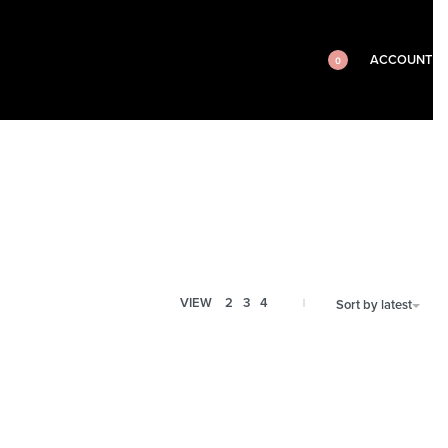
ACCOUNT
0
VIEW
2
3
4
Sort by latest