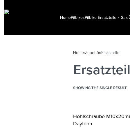
Home
Pitbikes
Pitbike Ersatzteile
Sale
Home
›
Zubehör
›
Ersatzteile
Ersatztei
SHOWING THE SINGLE RESULT
Hohlschraube M10x20
Daytona