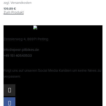
zzgl.
Versandkosten
109,89
€
Zum Produkt
Zeisslerweg 4, 86971 Peiting
info@xpear-pitbikes.de
+49 151 40543503
Folgt uns auf unseren Social Media Kanälen um keine News zu
verpassen: