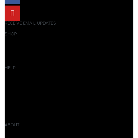
RECEIVE EMAIL UPDATES
SHOP
Pitbikes
Ersatzteile
SALES
HELP
Datenschutzerklärung
Impressum
AGB
Widerrufsbelehrung
Retoure
Produktsicherheitsverordnung GPSR
ABOUT
Über Xpear