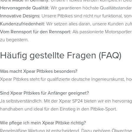
100% Made in Germany:
Unsere Pitbikes werden komplett in Deu
Hervorragende Qualität:
Wir garantieren höchste Qualitätsstandar
Innovative Designs:
Unsere Pitbikes sind nicht nur funktional, son
Kundenzufriedenheit:
Wir setzen alles daran, unsere Kunden zuf
Vom Rennsport für den Rennsport:
Als passionierte Motorsportle
zu begeistern.
Häufig gestellte Fragen (FAQ)
Was macht Xpear Pitbikes besonders?
Xpear Pitbikes steht für qualifizierte deutsche Ingenieurskunst, h
Sind Xpear Pitbikes für Anfänger geeignet?
Ja selbstverständlich. Mit der Xpear SP24 bieten wir ein hervorrag
handhaben und ideal für den Einstieg in den Pitbike-Sport.
Wie pflege ich mein Xpear Pitbike richtig?
Regelmäßige Wartung ist entscheidend. Dazu gehören Ölwechsel, K