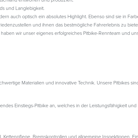
tschland entworfen und produziert.
ds und Langlebigkeit.
dern auch optisch ein absolutes Highlight. Ebenso sind sie in Farb
riedenzustellen und ihnen das bestmögliche Fahrerlebnis zu biete
r haben wir unser eigenes erfolgreiches Pitbike-Rennteam und uns
ochwertige Materialien und innovative Technik. Unsere Pitbikes sin
endes Einstiegs-Pitbike an, welches in der Leistungsfähigkeit und 
ettenpflege, Bremskontrollen und allgemeine Inspektionen. Eine 