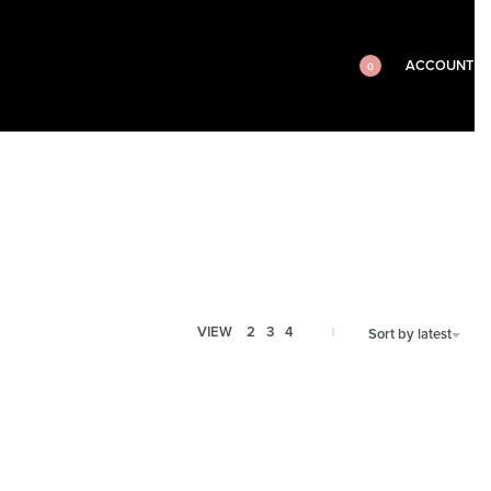
ACCOUNT
0
VIEW
2
3
4
Sort by latest