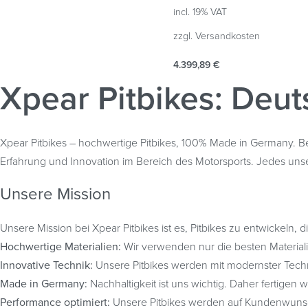
incl. 19% VAT
zzgl.
Versandkosten
4.399,89
€
Add to cart
Zum Konfigurator
Xpear Pitbikes: Deut
QUICKVIEW
Xpear Pitbikes – hochwertige Pitbikes, 100% Made in Germany. Bei 
Erfahrung und Innovation im Bereich des Motorsports. Jedes unsere
Unsere Mission
Unsere Mission bei Xpear Pitbikes ist es, Pitbikes zu entwickeln,
Hochwertige Materialien:
Wir verwenden nur die besten Materialien
Innovative Technik:
Unsere Pitbikes werden mit modernster Techni
Made in Germany:
Nachhaltigkeit ist uns wichtig. Daher fertigen 
Performance optimiert:
Unsere Pitbikes werden auf Kundenwunsch