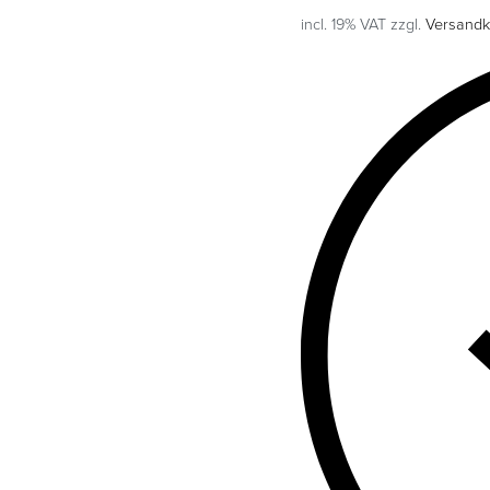
incl. 19% VAT
zzgl.
Versandk