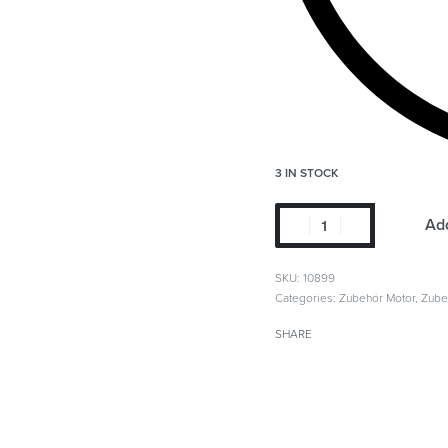
3 IN STOCK
Add
SKU:
10899
Categories:
Zubehör Motor
,
Zube
SHARE