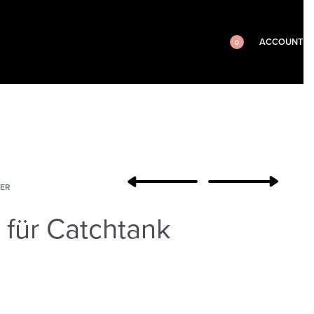
ACCOUNT
0
ER
 für Catchtank