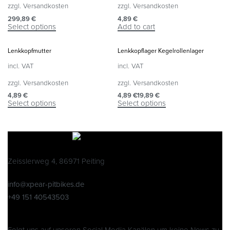
zzgl.
Versandkosten
zzgl.
Versandkosten
299,89
€
4,89
€
Select options
Add to cart
Lenkkopfmutter
Lenkkopflager Kegelrollenlager
incl. VAT
incl. VAT
zzgl.
Versandkosten
zzgl.
Versandkosten
4,89
€
4,89
€
19,89
€
Select options
Select options
Zeisslerweg 4, 86971 Peiting
info@xpear-pitbikes.de
+49 151 40543503
Folgt uns auf unseren Social Media Kanälen um keine News zu