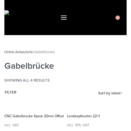
0
Home
›
Anbauteile
›
Gabelbrücke
Gabelbrücke
SHOWING ALL 4 RESULTS
FILTER
Sort by latest
CNC Gabelbrücke Xpear 20mm Offset
Lenkkopfmutter 22×1
incl. VAT
incl. 19% VAT