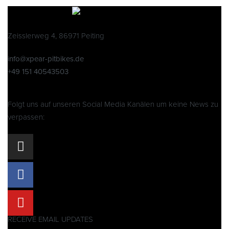
Zeisslerweg 4, 86971 Peiting
info@xpear-pitbikes.de
+49 151 40543503
Folgt uns auf unseren Social Media Kanälen um keine News zu
verpassen:
RECEIVE EMAIL UPDATES