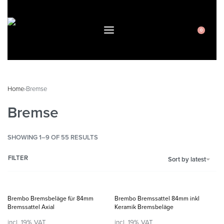
0
Home
›
Bremse
Bremse
SHOWING 1–9 OF 55 RESULTS
FILTER
Sort by latest
Brembo Bremsbeläge für 84mm
Brembo Bremssattel 84mm inkl
Bremssattel Axial
Keramik Bremsbeläge
incl. 19% VAT
incl. 19% VAT