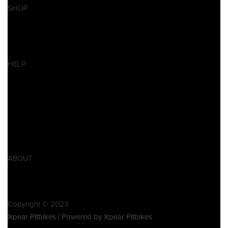
SHOP
Pitbikes
Ersatzteile
SALES
HELP
Datenschutzerklärung
Impressum
AGB
Widerrufsbelehrung
Retoure
Produktsicherheitsverordnung GPSR
ABOUT
Über Xpear
Kontakt
Copyright © 2023
Xpear Pitbikes | Powered by Xpear Pitbikes