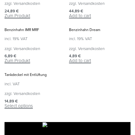
zzgl.
Versandkosten
zzgl.
Versandkosten
24,89
€
44,89
€
Zum Produkt
Add to cart
Benzinhahn IMR MRF
Benzinhahn Dream
incl. 19% VAT
incl. 19% VAT
zzgl.
Versandkosten
zzgl.
Versandkosten
6,89
€
4,89
€
Zum Produkt
Add to cart
Tankdeckel mit Entlüftung
incl. VAT
zzgl.
Versandkosten
14,89
€
Select options