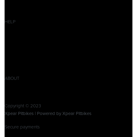
Pitbikes
Ersatzteile
SALES
HELP
Datenschutzerklärung
Impressum
AGB
Widerrufsbelehrung
Retoure
Produktsicherheitsverordnung GPSR
ABOUT
Über Xpear
Kontakt
Copyright © 2023
Xpear Pitbikes | Powered by Xpear Pitbikes
Secure payments