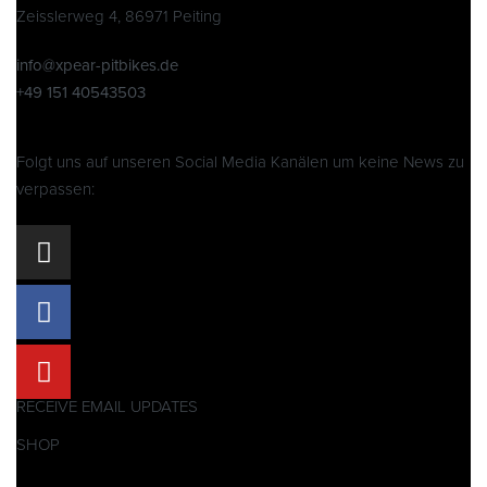
Zeisslerweg 4, 86971 Peiting
info@xpear-pitbikes.de
+49 151 40543503
Folgt uns auf unseren Social Media Kanälen um keine News zu
verpassen:
RECEIVE EMAIL UPDATES
SHOP