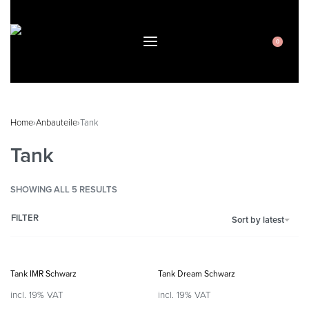
0
Home
›
Anbauteile
›
Tank
Tank
SHOWING ALL 5 RESULTS
FILTER
Sort by latest
Tank IMR Schwarz
Tank Dream Schwarz
incl. 19% VAT
incl. 19% VAT