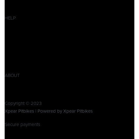
Ersatzteile
SALES
HELP
Datenschutzerklärung
Impressum
AGB
Widerrufsbelehrung
Retoure
Produktsicherheitsverordnung GPSR
ABOUT
Über Xpear
Kontakt
Copyright © 2023
Xpear Pitbikes | Powered by Xpear Pitbikes
Secure payments