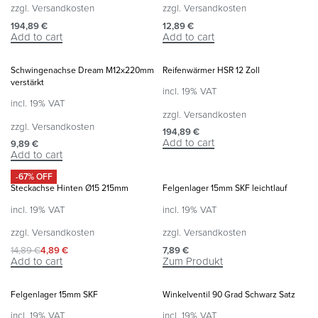
zzgl.
Versandkosten
zzgl.
Versandkosten
194,89
€
12,89
€
Add to cart
Add to cart
Schwingenachse Dream M12x220mm
Reifenwärmer HSR 12 Zoll
verstärkt
incl. 19% VAT
incl. 19% VAT
zzgl.
Versandkosten
zzgl.
Versandkosten
194,89
€
Add to cart
9,89
€
Add to cart
-67% OFF
Steckachse Hinten Ø15 215mm
Felgenlager 15mm SKF leichtlauf
incl. 19% VAT
incl. 19% VAT
zzgl.
Versandkosten
zzgl.
Versandkosten
14,89
€
4,89
€
7,89
€
Add to cart
Zum Produkt
Felgenlager 15mm SKF
Winkelventil 90 Grad Schwarz Satz
incl. 19% VAT
incl. 19% VAT