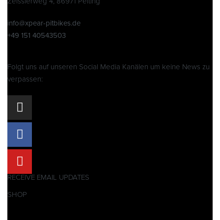
Zeisslerweg 4, 86971 Peiting
info@xpear-pitbikes.de
+49 151 40543503
Folgt uns auf unseren Social Media Kanälen um keine News zu
verpassen:
RECEIVE EMAIL UPDATES
SHOP
Pitbikes