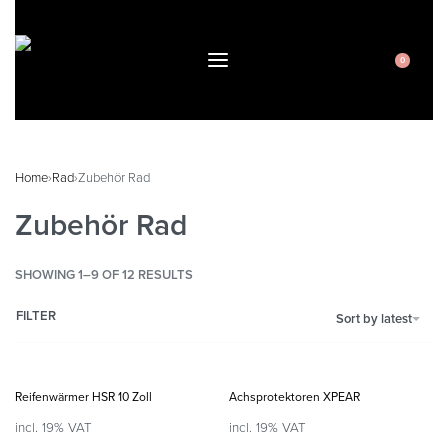
0
Home
›
Rad
›
Zubehör Rad
Zubehör Rad
SHOWING 1–9 OF 12 RESULTS
FILTER
Sort by latest
Reifenwärmer HSR 10 Zoll
Achsprotektoren XPEAR
incl. 19% VAT
incl. 19% VAT