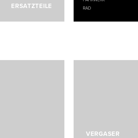
ERSATZTEILE
RAD
VERGASER