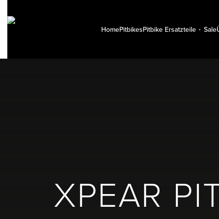
Home
Pitbikes
Pitbike Ersatzteile
Sale
XPEAR PI