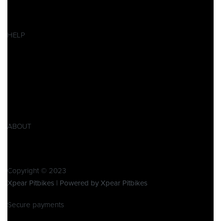
Pitbikes
Ersatzteile
SALES
HELP
Datenschutzerklärung
Impressum
AGB
Widerrufsbelehrung
Retoure
Produktsicherheitsverordnung GPSR
ABOUT
Über Xpear
Kontakt
Copyright © 2023
Xpear Pitbikes | Powered by Xpear Pitbikes
Secure payments