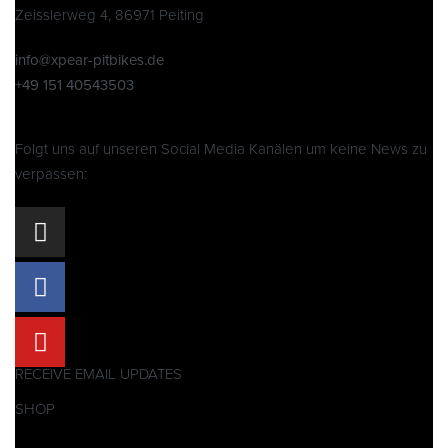
Zeisslerweg 4, 86971 Peiting
info@xpear-pitbikes.de
+49 151 40543503
Folgt uns auf unseren Social Media Kanälen um keine News zu
verpassen:
RECEIVE EMAIL UPDATES
SHOP