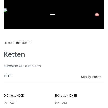
0
Home
›
Antrieb
›
Ketten
Ketten
SHOWING ALL 6 RESULTS
FILTER
Sort by latest
DID Kette 420D
RK Kette 415HSB
incl. VAT
incl. VAT