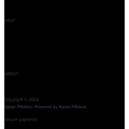
Pitbikes
Ersatzteile
SALES
HELP
Datenschutzerklärung
Impressum
AGB
Widerrufsbelehrung
Retoure
Produktsicherheitsverordnung GPSR
ABOUT
Über Xpear
Kontakt
Copyright © 2023
Xpear Pitbikes | Powered by Xpear Pitbikes
Secure payments