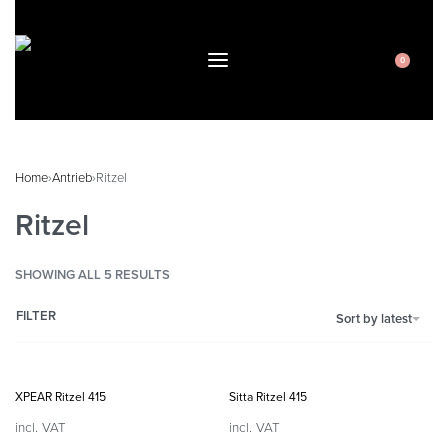
0
Home
›
Antrieb
›
Ritzel
Ritzel
SHOWING ALL 5 RESULTS
FILTER
Sort by latest
XPEAR Ritzel 415
Sitta Ritzel 415
incl. VAT
incl. VAT