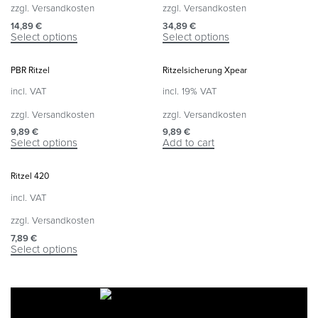
zzgl.
Versandkosten
zzgl.
Versandkosten
14,89
€
34,89
€
Select options
Select options
PBR Ritzel
Ritzelsicherung Xpear
incl. VAT
incl. 19% VAT
zzgl.
Versandkosten
zzgl.
Versandkosten
9,89
€
9,89
€
Select options
Add to cart
Ritzel 420
incl. VAT
zzgl.
Versandkosten
7,89
€
Select options