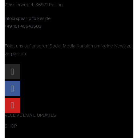
Zeisslerweg 4, 86971 Peiting
info@xpear-pitbikes.de
+49 151 40543503
Folgt uns auf unseren Social Media Kanälen um keine News zu
verpassen:
RECEIVE EMAIL UPDATES
SHOP