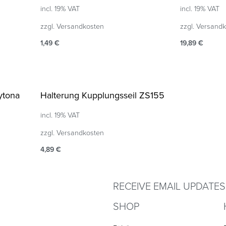
incl. 19% VAT
incl. 19% VAT
zzgl.
Versandkosten
zzgl.
Versandk
1,49
€
19,89
€
Add to cart
Add to cart
QUICKVIEW
Q
ytona
Halterung Kupplungsseil ZS155
incl. 19% VAT
zzgl.
Versandkosten
4,89
€
Add to cart
QUICKVIEW
RECEIVE EMAIL UPDATES
SHOP