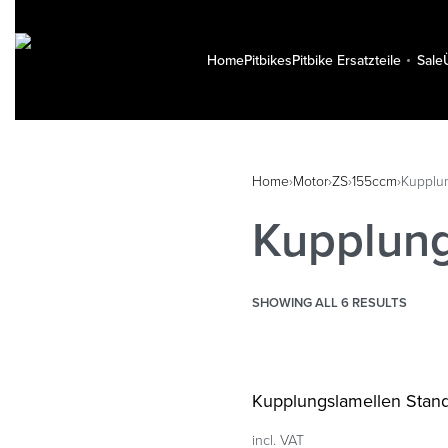
Home
Pitbikes
Pitbike Ersatzteile
Sale
Home
›
Motor
›
ZS
›
155ccm
›
Kupplu
Kupplun
SHOWING ALL 6 RESULTS
Kupplungslamellen Stan
incl. VAT