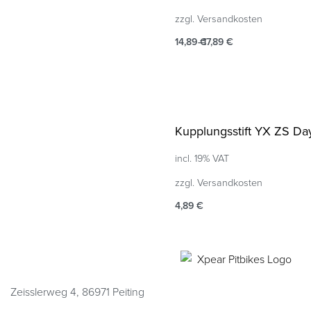
zzgl.
Versandkosten
14,89
€
17,89
€
Select options
QUICKVIEW
Kupplungsstift YX ZS Da
incl. 19% VAT
zzgl.
Versandkosten
4,89
€
Add to cart
QUICKVIEW
Zeisslerweg 4, 86971 Peiting