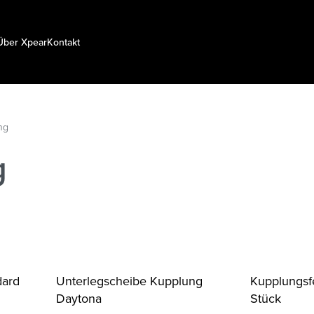
Über Xpear
Kontakt
ng
g
dard
Unterlegscheibe Kupplung
Kupplungsfe
Daytona
Stück