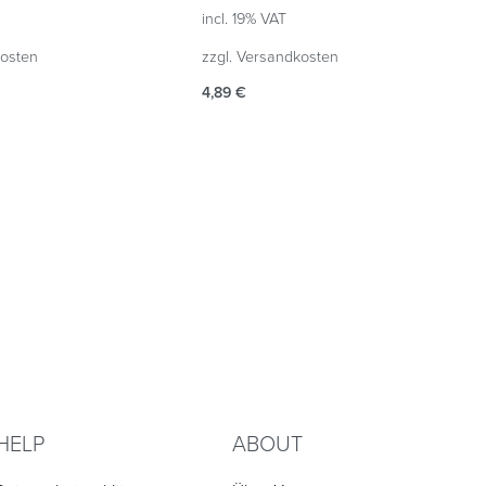
incl. 19% VAT
osten
zzgl.
Versandkosten
4,89
€
Add to cart
UICKVIEW
QUICKVIEW
HELP
ABOUT