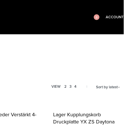
ACCOUNT
0
VIEW
2
3
4
Sort by latest
der Verstärkt 4-
Lager Kupplungskorb
Druckplatte YX ZS Daytona