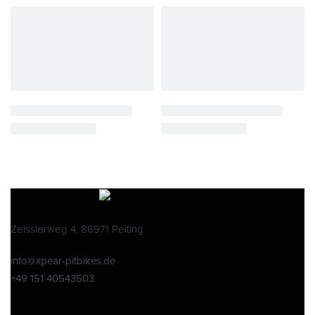
Zeisslerweg 4, 86971 Peiting
info@xpear-pitbikes.de
+49 151 40543503