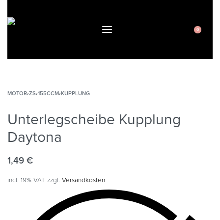
0
MOTOR
›
ZS
›
155CCM
›
KUPPLUNG
Unterlegscheibe Kupplung
Daytona
1,49
€
incl. 19% VAT
zzgl.
Versandkosten