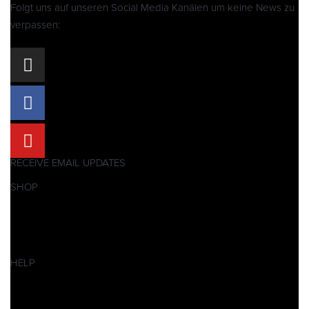
Folgt uns auf unseren Social Media Kanälen um keine News zu
verpassen:
RECEIVE EMAIL UPDATES
SHOP
Pitbikes
Ersatzteile
SALES
HELP
Datenschutzerklärung
Impressum