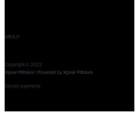
AGB
Widerrufsbelehrung
Retoure
Produktsicherheitsverordnung GPSR
ABOUT
Über Xpear
Kontakt
Copyright © 2023
Xpear Pitbikes | Powered by Xpear Pitbikes
Secure payments