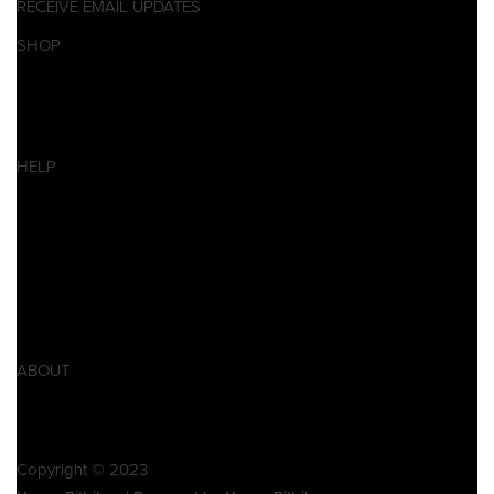
RECEIVE EMAIL UPDATES
SHOP
Pitbikes
Ersatzteile
SALES
HELP
Datenschutzerklärung
Impressum
AGB
Widerrufsbelehrung
Retoure
Produktsicherheitsverordnung GPSR
ABOUT
Über Xpear
Kontakt
Copyright © 2023