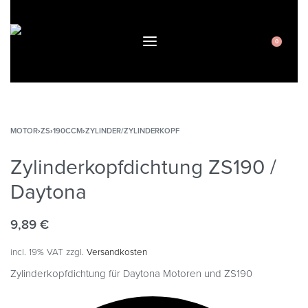
0
MOTOR
›
ZS
›
190CCM
›
ZYLINDER/ZYLINDERKOPF
Zylinderkopfdichtung ZS190 /
Daytona
9,89
€
incl. 19% VAT
zzgl.
Versandkosten
Zylinderkopfdichtung für Daytona Motoren und ZS190