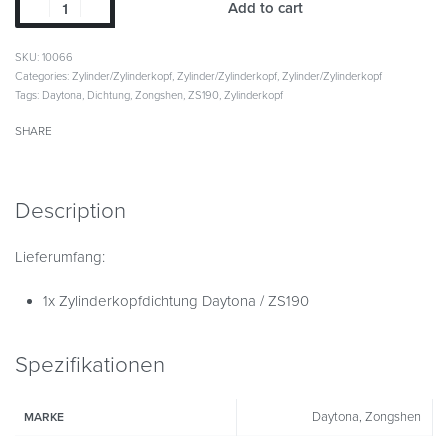
Add to cart
SKU:
10066
Categories:
Zylinder/Zylinderkopf
,
Zylinder/Zylinderkopf
,
Zylinder/Zylinderkopf
Tags:
Daytona
,
Dichtung
,
Zongshen
,
ZS190
,
Zylinderkopf
SHARE
Description
Lieferumfang:
1x Zylinderkopfdichtung Daytona / ZS190
Spezifikationen
Daytona, Zongshen
MARKE