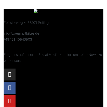
Zeisslerweg 4, 86971 Peiting
info@xpear-pitbikes.de
+49 151 40543503
Folgt uns auf unseren Social Media Kanälen um keine News zu
verpassen: