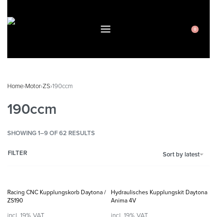
0
Home
›
Motor
›
ZS
›
190ccm
190ccm
SHOWING 1–9 OF 62 RESULTS
FILTER
Sort by latest
Racing CNC Kupplungskorb Daytona /
Hydraulisches Kupplungskit Daytona
ZS190
Anima 4V
incl. 19% VAT
incl. 19% VAT