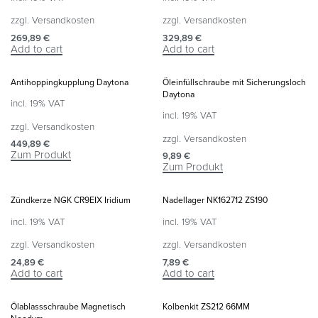
zzgl.
Versandkosten
zzgl.
Versandkosten
269,89
€
329,89
€
Add to cart
Add to cart
Antihoppingkupplung Daytona
Öleinfüllschraube mit Sicherungsloch
Daytona
incl. 19% VAT
incl. 19% VAT
zzgl.
Versandkosten
zzgl.
Versandkosten
449,89
€
Zum Produkt
9,89
€
Zum Produkt
Zündkerze NGK CR9EIX Iridium
Nadellager NK162712 ZS190
incl. 19% VAT
incl. 19% VAT
zzgl.
Versandkosten
zzgl.
Versandkosten
24,89
€
7,89
€
Add to cart
Add to cart
Ölablassschraube Magnetisch
Kolbenkit ZS212 66MM