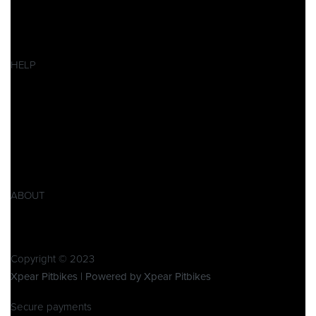
Pitbikes
Ersatzteile
SALES
HELP
Datenschutzerklärung
Impressum
AGB
Widerrufsbelehrung
Retoure
Produktsicherheitsverordnung GPSR
ABOUT
Über Xpear
Kontakt
Copyright © 2023
Xpear Pitbikes | Powered by Xpear Pitbikes
Secure payments