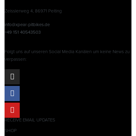
Zeisslerweg 4, 86971 Peiting
info@xpear-pitbikes.de
+49 151 40543503
Folgt uns auf unseren Social Media Kanälen um keine News zu
verpassen:
RECEIVE EMAIL UPDATES
SHOP