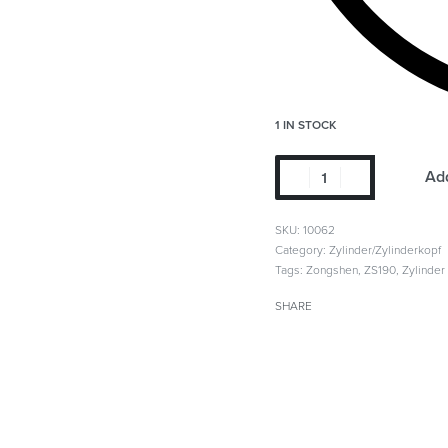
1 IN STOCK
Add
SKU:
10062
Category:
Zylinder/Zylinderkopf
Tags:
Zongshen
,
ZS190
,
Zylinder
SHARE