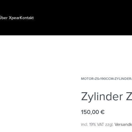
Über Xpear
Kontakt
MOTOR
›
ZS
›
190CCM
›
ZYLINDER
Zylinder 
150,00
€
incl. 19% VAT
zzgl.
Versandk