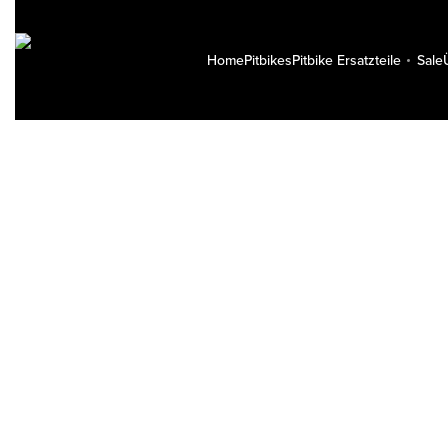
Home
Pitbikes
Pitbike Ersatzteile
Sale