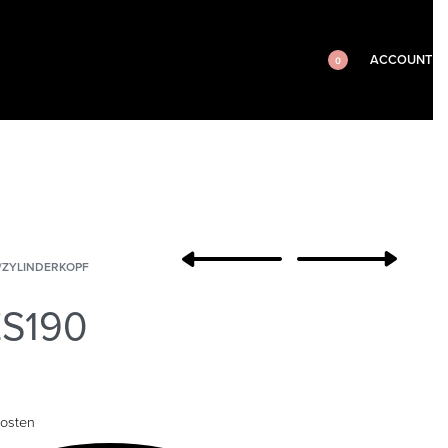
ACCOUNT
0
/ZYLINDERKOPF
ZS190
osten