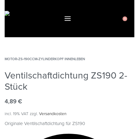
0
MOTOR
›
ZS
›
190CCM
›
ZYLINDERKOPF INNENLEBEN
Ventilschaftdichtung ZS190 2-
Stück
4,89
€
incl. 19% VAT
zzgl.
Versandkosten
Originale Ventilschaftdichtung für ZS190