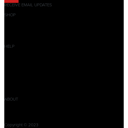
RECEIVE EMAIL UPDATES
SHOP
Pitbikes
Ersatzteile
SALES
HELP
Datenschutzerklärung
Impressum
AGB
Widerrufsbelehrung
Retoure
Produktsicherheitsverordnung GPSR
ABOUT
Über Xpear
Kontakt
Copyright © 2023