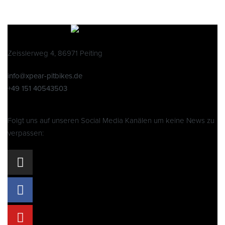
Zeisslerweg 4, 86971 Peiting
info@xpear-pitbikes.de
+49 151 40543503
Folgt uns auf unseren Social Media Kanälen um keine News zu
verpassen: