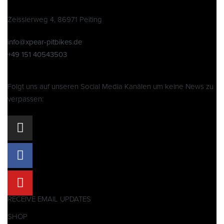
Zeisslerweg 4, 86971 Peiting
info@xpear-pitbikes.de
+49 151 40543503
Folgt uns auf unseren Social Media Kanälen um keine News zu
verpassen:
RECEIVE EMAIL UPDATES
SHOP