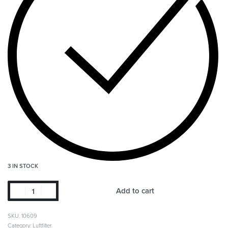
3 IN STOCK
Add to cart
SKU:
10609
Category:
Luftfilter