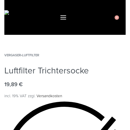
0
VERGASER
›
LUFTFILTER
Luftfilter Trichtersocke
19,89
€
incl. 19% VAT
zzgl.
Versandkosten