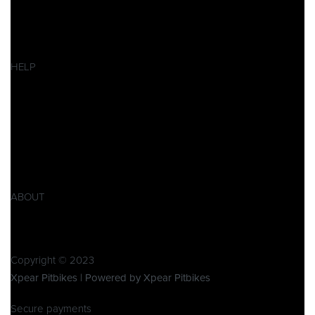
Pitbikes
Ersatzteile
SALES
HELP
Datenschutzerklärung
Impressum
AGB
Widerrufsbelehrung
Retoure
Produktsicherheitsverordnung GPSR
ABOUT
Über Xpear
Kontakt
Copyright © 2023
Xpear Pitbikes | Powered by Xpear Pitbikes
Secure payments