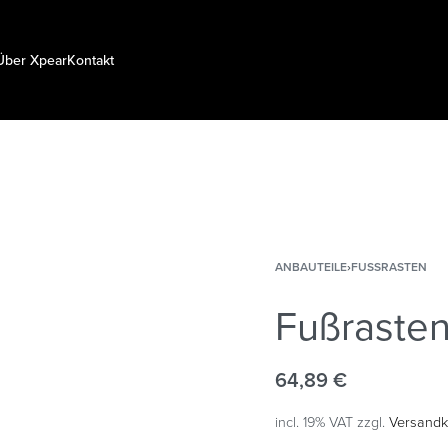
Über Xpear
Kontakt
ANBAUTEILE
›
FUSSRASTEN
Fußraste
64,89
€
incl. 19% VAT
zzgl.
Versandk