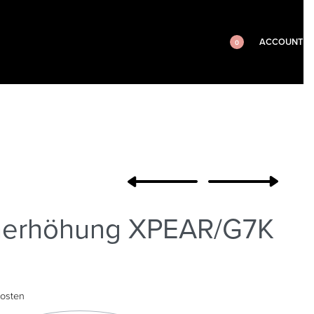
ACCOUNT
0
nerhöhung XPEAR/G7K
osten