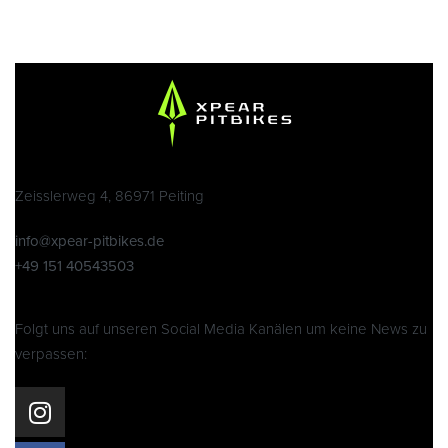
Zeisslerweg 4, 86971 Peiting
info@xpear-pitbikes.de
+49 151 40543503
Folgt uns auf unseren Social Media Kanälen um keine News zu
verpassen: