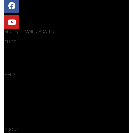
RECEIVE EMAIL UPDATES
SHOP
Pitbikes
Ersatzteile
SALES
HELP
Datenschutzerklärung
Impressum
AGB
Widerrufsbelehrung
Retoure
Produktsicherheitsverordnung GPSR
ABOUT