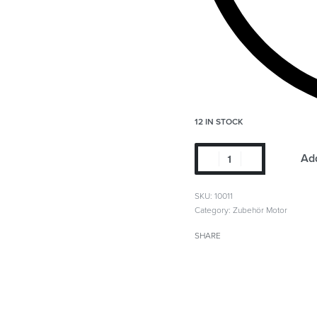
12 IN STOCK
Add
SKU:
10011
Category:
Zubehör Motor
SHARE