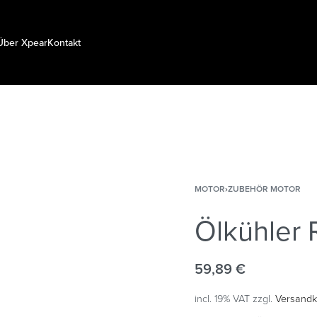
Über Xpear
Kontakt
MOTOR
›
ZUBEHÖR MOTOR
Ölkühler 
59,89
€
incl. 19% VAT
zzgl.
Versandk