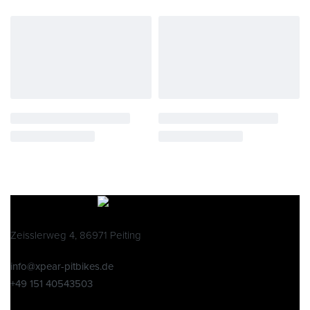
Zeisslerweg 4, 86971 Peiting
info@xpear-pitbikes.de
+49 151 40543503