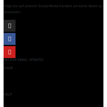
Folgt uns auf unseren Social Media Kanälen um keine News zu
verpassen:
RECEIVE EMAIL UPDATES
SHOP
Pitbikes
Ersatzteile
SALES
HELP
Datenschutzerklärung