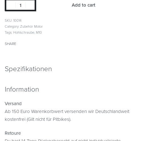
Add to cart
SKU:
10014
Category:
Zubehör Motor
Tags:
Hohlschraube
,
M10
SHARE
Spezifikationen
Information
Versand
Ab 150 Euro Warenkorbwert versenden wir Deutschlandweit
kostenfrei (Gilt nicht für Pitbikes).
Retoure
Du hast 14 Tage Rückgaberecht auf nicht individualisierte