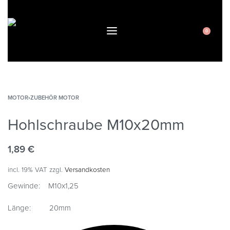
0
MOTOR
›
ZUBEHÖR MOTOR
Hohlschraube M10x20mm
1,89
€
incl. 19% VAT
zzgl.
Versandkosten
Gewinde: M10x1,25
Länge: 20mm