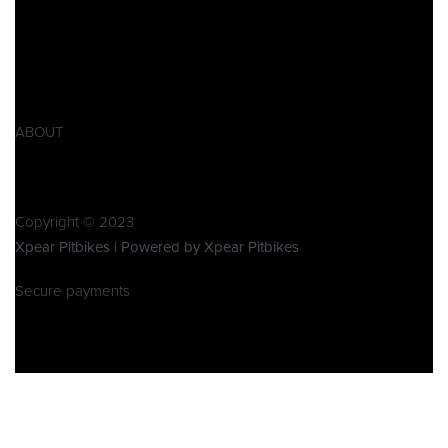
Impressum
AGB
Widerrufsbelehrung
Retoure
Produktsicherheitsverordnung GPSR
ABOUT
Über Xpear
Kontakt
Copyright © 2023
Xpear Pitbikes | Powered by Xpear Pitbikes
Secure payments