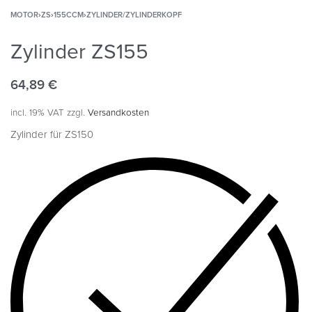
MOTOR
›
ZS
›
155CCM
›
ZYLINDER/ZYLINDERKOPF
Zylinder ZS155
64,89
€
incl. 19% VAT
zzgl.
Versandkosten
Zylinder für ZS150