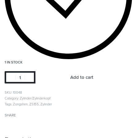
1 IN STOCK
Add to cart
SKU:
10048
Category:
Zylinder/Zylinderkopf
Tags:
Zongshen
,
ZS155
,
Zylinder
SHARE