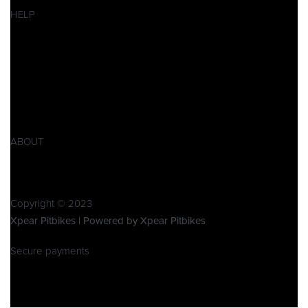
SALES
HELP
Datenschutzerklärung
Impressum
AGB
Widerrufsbelehrung
Retoure
Produktsicherheitsverordnung GPSR
ABOUT
Über Xpear
Kontakt
Copyright © 2023
Xpear Pitbikes | Powered by Xpear Pitbikes
Secure payments