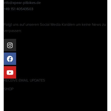
info@xpear-pitbikes.de
+49 151 40543503
Folgt uns auf unseren Social Media Kanälen um keine News zu
verpassen:
RECEIVE EMAIL UPDATES
SHOP
Pitbikes
Ersatzteile