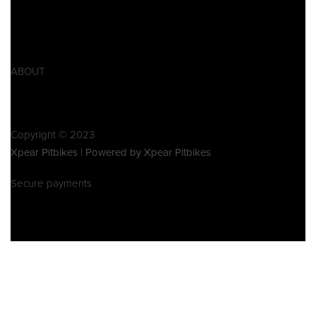
AGB
Widerrufsbelehrung
Retoure
Produktsicherheitsverordnung GPSR
ABOUT
Über Xpear
Kontakt
Copyright © 2023
Xpear Pitbikes | Powered by Xpear Pitbikes
Secure payments