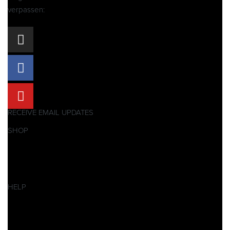
verpassen:
RECEIVE EMAIL UPDATES
SHOP
Pitbikes
Ersatzteile
SALES
HELP
Datenschutzerklärung
Impressum