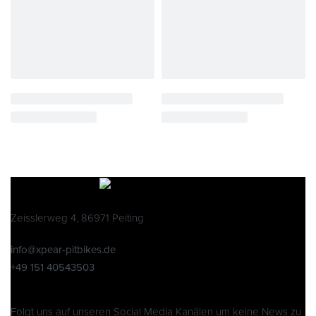
Zeisslerweg 4, 86971 Peiting
info@xpear-pitbikes.de
+49 151 40543503
Folgt uns auf unseren Social Media Kanälen um keine News zu