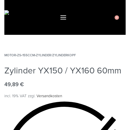
0
MOTOR
›
ZS
›
155CCM
›
ZYLINDER/ZYLINDERKOPF
Zylinder YX150 / YX160 60mm
49,89
€
incl. 19% VAT
zzgl.
Versandkosten