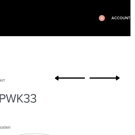
ACCOUNT
0
KIT
 PWK33
osten