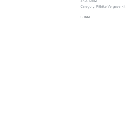
SKU:
10612
Category:
Pitbike Vergaserkit
SHARE