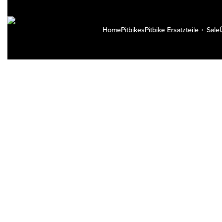
Home
Pitbikes
Pitbike Ersatzteile
Sale