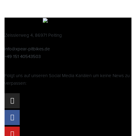
Zeisslerweg 4, 86971 Peiting
info@xpear-pitbikes.de
+49 151 40543503
Folgt uns auf unseren Social Media Kanälen um keine News zu
verpassen: