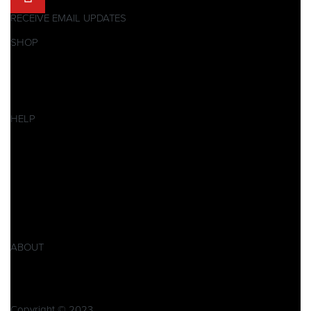
RECEIVE EMAIL UPDATES
SHOP
Pitbikes
Ersatzteile
SALES
HELP
Datenschutzerklärung
Impressum
AGB
Widerrufsbelehrung
Retoure
Produktsicherheitsverordnung GPSR
ABOUT
Über Xpear
Kontakt
Copyright © 2023