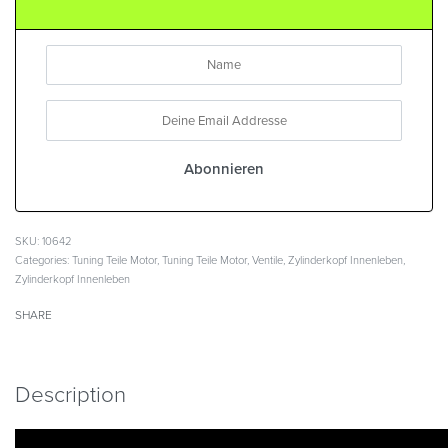
SKU:
10642
Categories:
Tuning Teile Motor
,
Tuning Teile Motor
,
Ventile
,
Zylinderkopf Innenleben
,
Zylinderkopf Innenleben
SHARE
Description