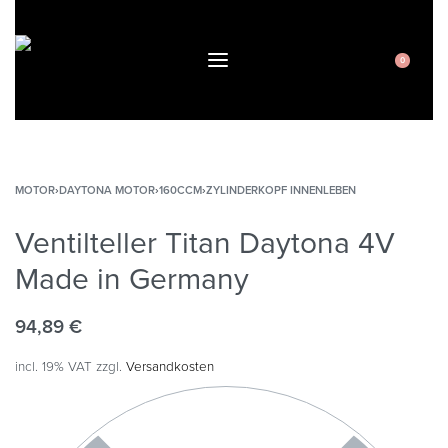
0
MOTOR
›
DAYTONA MOTOR
›
160CCM
›
ZYLINDERKOPF INNENLEBEN
Ventilteller Titan Daytona 4V
Made in Germany
94,89
€
incl. 19% VAT
zzgl.
Versandkosten