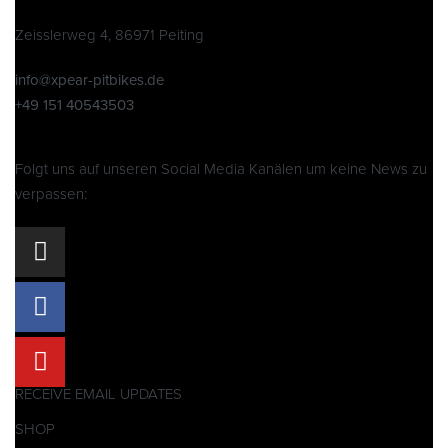
Zeisslerweg 4, 86971 Peiting
info@xpear-pitbikes.de
+49 151 40543503
Folgt uns auf unseren Social Media Kanälen um keine News zu
verpassen:
RECEIVE EMAIL UPDATES
SHOP