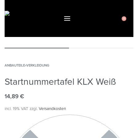
0
ANBAUTEILE
›
VERKLEIDUNG
Startnummertafel KLX Weiß
14,89
€
incl. 19% VAT
zzgl.
Versandkosten