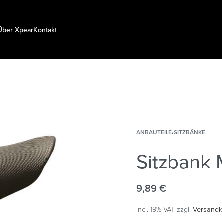
Über Xpear
Kontakt
ANBAUTEILE
›
SITZBÄNKE
Sitzbank 
9,89
€
incl. 19% VAT
zzgl.
Versandk