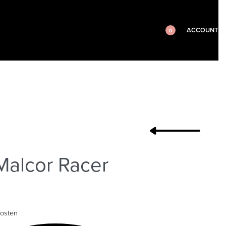
ACCOUNT
0
Malcor Racer
osten