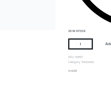
25 IN STOCK
Add
SKU:
10997
Category:
Sitzbänke
SHARE