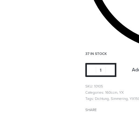
37 IN STOCK
Add
SKU:
10105
Categories:
160ccm
,
YX
Tags:
Dichtung
,
Simmering
,
YX15
SHARE