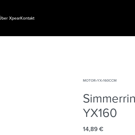
Über Xpear
Kontakt
MOTOR
›
YX
›
160CCM
Simmerrin
YX160
14,89
€