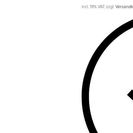
incl. 19% VAT
zzgl.
Versandk