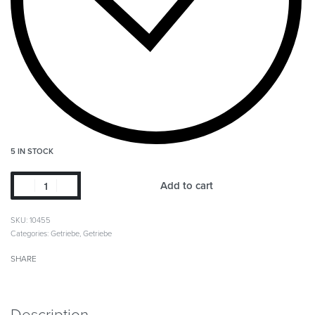
5 IN STOCK
Add to cart
SKU:
10455
Categories:
Getriebe
,
Getriebe
SHARE
Description