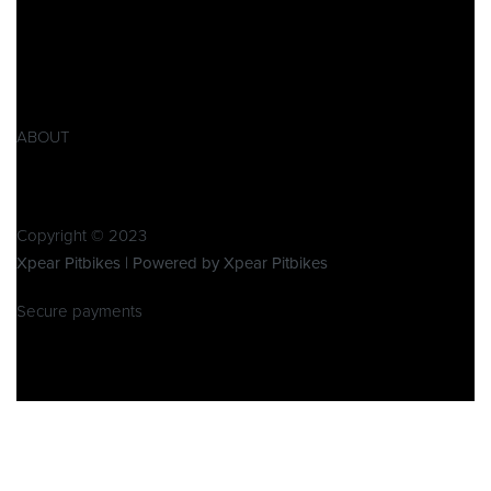
Impressum
AGB
Widerrufsbelehrung
Retoure
Produktsicherheitsverordnung GPSR
ABOUT
Über Xpear
Kontakt
Copyright © 2023
Xpear Pitbikes | Powered by Xpear Pitbikes
Secure payments