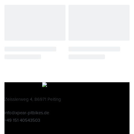
Zeisslerweg 4, 86971 Peiting
info@xpear-pitbikes.de
+49 151 40543503