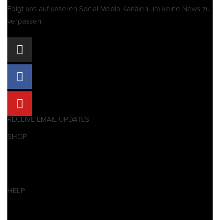
Folgt uns auf unseren Social Media Kanälen um keine News zu
verpassen:
RECEIVE EMAIL UPDATES
SHOP
Pitbikes
Ersatzteile
SALES
HELP
Datenschutzerklärung