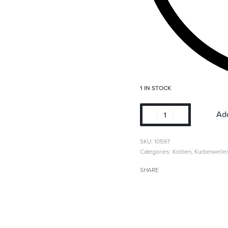
1 IN STOCK
Add
SKU:
10597
Categories:
Kolben
,
Kurbelwelle
SHARE