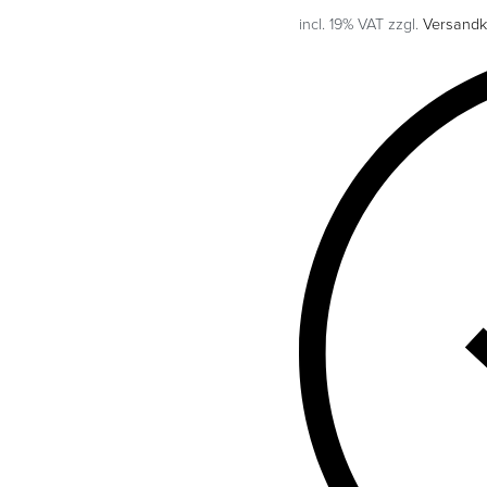
incl. 19% VAT
zzgl.
Versandk