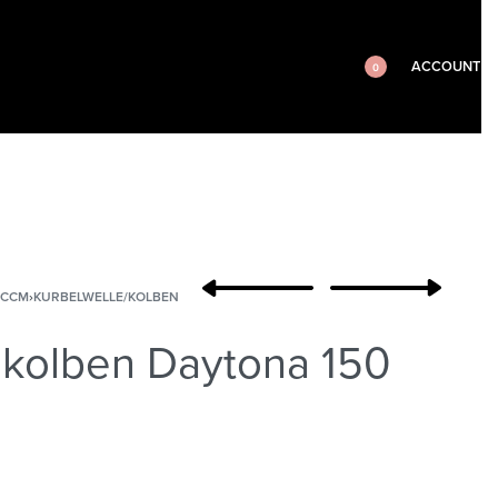
ACCOUNT
0
0CCM
›
KURBELWELLE/KOLBEN
kolben Daytona 150