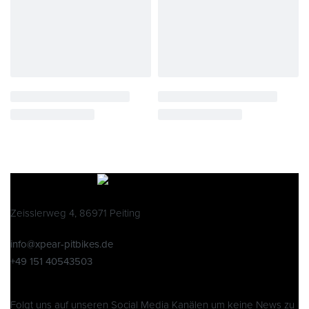
Zeisslerweg 4, 86971 Peiting
info@xpear-pitbikes.de
+49 151 40543503
Folgt uns auf unseren Social Media Kanälen um keine News zu