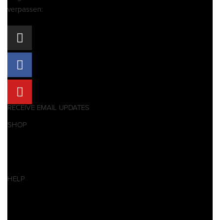
verpassen:
RECEIVE EMAIL UPDATES
SHOP
Pitbikes
Ersatzteile
SALES
HELP
Datenschutzerklärung
Impressum