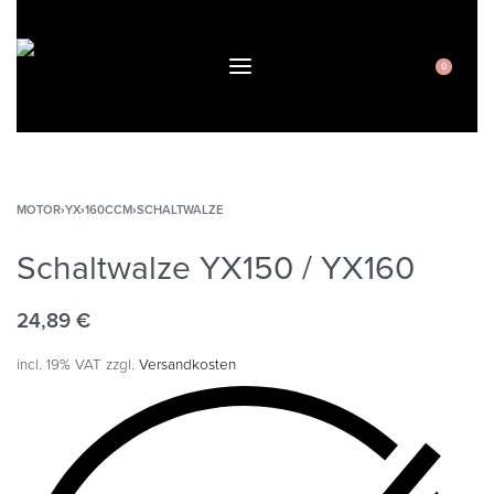
0
MOTOR
›
YX
›
160CCM
›
SCHALTWALZE
Schaltwalze YX150 / YX160
24,89
€
incl. 19% VAT
zzgl.
Versandkosten