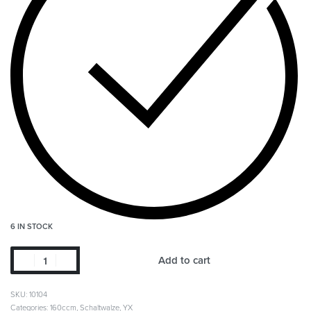
6 IN STOCK
Add to cart
SKU:
10104
Categories:
160ccm
,
Schaltwalze
,
YX