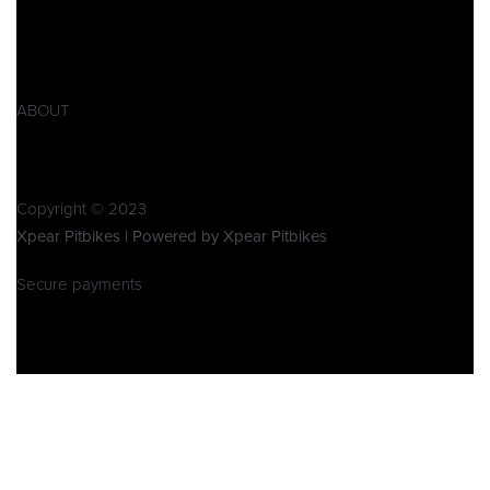
AGB
Widerrufsbelehrung
Retoure
Produktsicherheitsverordnung GPSR
ABOUT
Über Xpear
Kontakt
Copyright © 2023
Xpear Pitbikes | Powered by Xpear Pitbikes
Secure payments