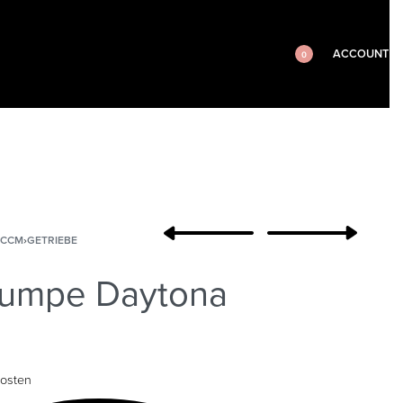
ACCOUNT
0
0CCM
›
GETRIEBE
lpumpe Daytona
osten