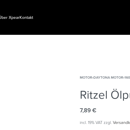
Über Xpear
Kontakt
MOTOR
›
DAYTONA MOTOR
›
16
Ritzel Ö
7,89
€
incl. 19% VAT
zzgl.
Versandk