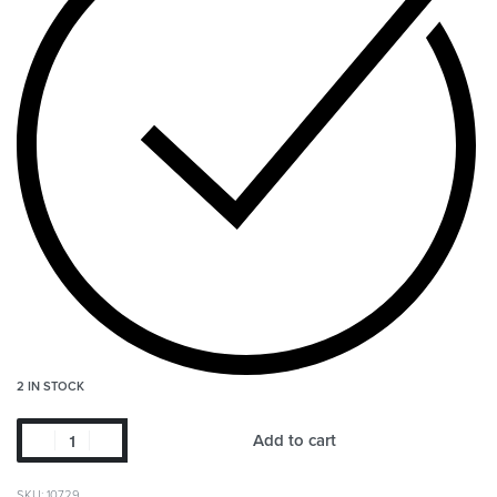
2 IN STOCK
Add to cart
SKU:
10729