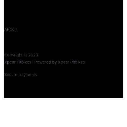
AGB
Widerrufsbelehrung
Retoure
Produktsicherheitsverordnung GPSR
ABOUT
Über Xpear
Kontakt
Copyright © 2023
Xpear Pitbikes | Powered by Xpear Pitbikes
Secure payments