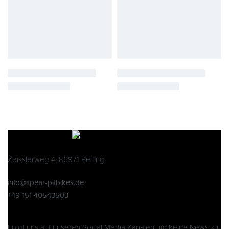
Zeisslerweg 4, 86971 Peiting
info@xpear-pitbikes.de
+49 151 40543503
Folgt uns auf unseren Social Media Kanälen um keine News zu