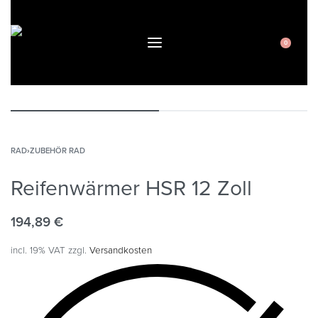
0
RAD
›
ZUBEHÖR RAD
Reifenwärmer HSR 12 Zoll
194,89
€
incl. 19% VAT
zzgl.
Versandkosten