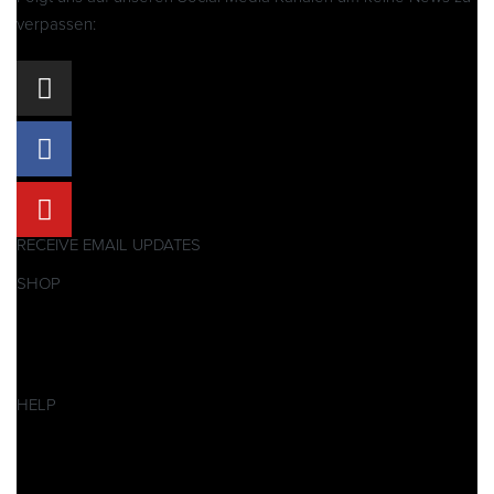
verpassen:
RECEIVE EMAIL UPDATES
SHOP
Pitbikes
Ersatzteile
SALES
HELP
Datenschutzerklärung
Impressum