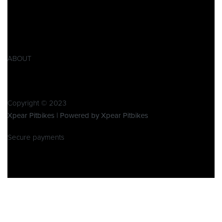
AGB
Widerrufsbelehrung
Retoure
Produktsicherheitsverordnung GPSR
ABOUT
Über Xpear
Kontakt
Copyright © 2023
Xpear Pitbikes | Powered by Xpear Pitbikes
Secure payments