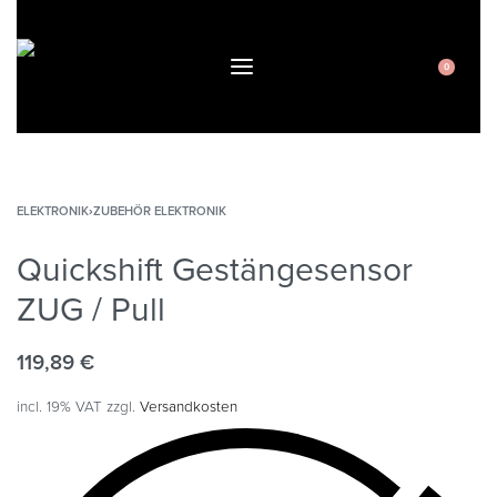
0
ELEKTRONIK
›
ZUBEHÖR ELEKTRONIK
Quickshift Gestängesensor
ZUG / Pull
119,89
€
incl. 19% VAT
zzgl.
Versandkosten