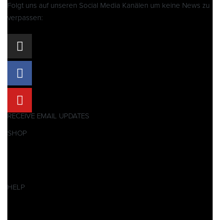
Folgt uns auf unseren Social Media Kanälen um keine News zu
verpassen:
RECEIVE EMAIL UPDATES
SHOP
Pitbikes
Ersatzteile
SALES
HELP
Datenschutzerklärung
Impressum