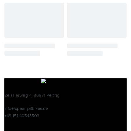
Zeisslerweg 4, 86971 Peiting
info@xpear-pitbikes.de
+49 151 40543503