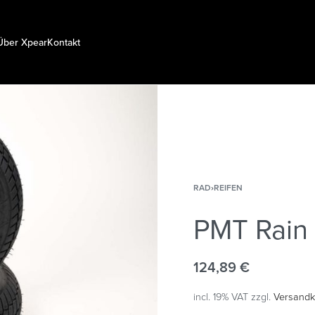
Über Xpear
Kontakt
RAD
›
REIFEN
PMT Rain
124,89
€
incl. 19% VAT
zzgl.
Versandk