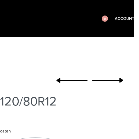
ACCOUNT
0
 120/80R12
osten