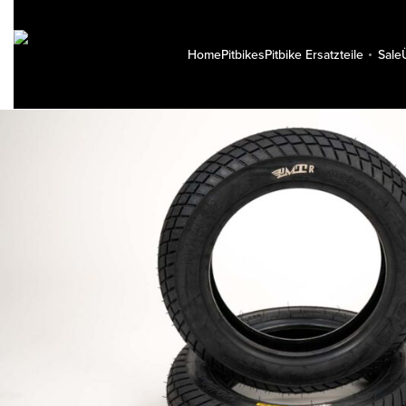
Home
Pitbikes
Pitbike Ersatzteile
Sale