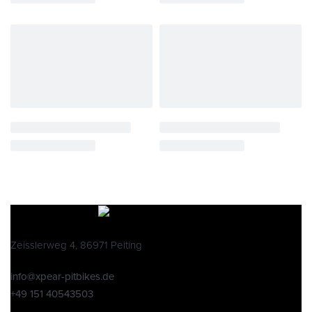
Zeisslerweg 4, 86971 Peiting
info@xpear-pitbikes.de
+49 151 40543503