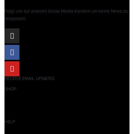
Folgt uns auf unseren Social Media Kanälen um keine News zu
verpassen:
RECEIVE EMAIL UPDATES
SHOP
Pitbikes
Ersatzteile
SALES
HELP
Datenschutzerklärung