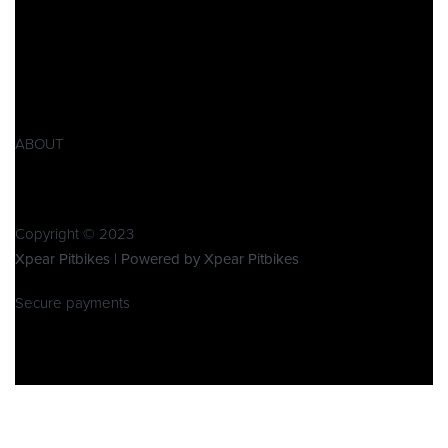
Impressum
AGB
Widerrufsbelehrung
Retoure
Produktsicherheitsverordnung GPSR
ABOUT
Über Xpear
Kontakt
Copyright © 2023
Xpear Pitbikes | Powered by Xpear Pitbikes
Secure payments