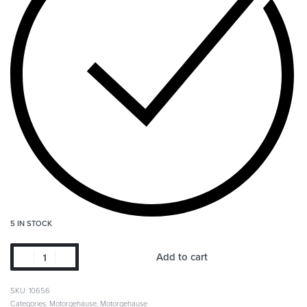
5 IN STOCK
Add to cart
SKU:
10656
Categories:
Motorgehäuse
,
Motorgehäuse