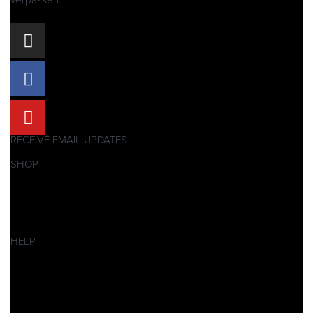
verpassen:
RECEIVE EMAIL UPDATES
SHOP
Pitbikes
Ersatzteile
SALES
HELP
Datenschutzerklärung
Impressum
AGB