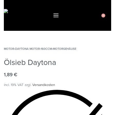
0
MOTOR
›
DAYTONA MOTOR
›
160CCM
›
MOTORGEHÄUSE
Ölsieb Daytona
1,89
€
incl. 19% VAT
zzgl.
Versandkosten