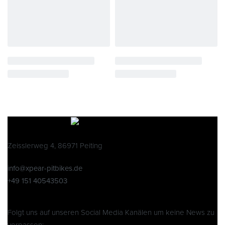
Zeisslerweg 4, 86971 Peiting
info@xpear-pitbikes.de
+49 151 40543503
Folgt uns auf unseren Social Media Kanälen um keine News zu