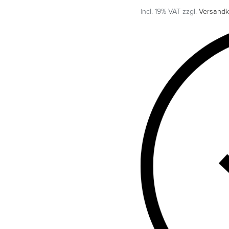
incl. 19% VAT
zzgl.
Versandk