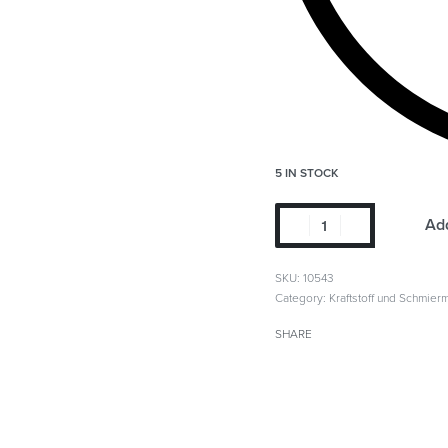
5 IN STOCK
Add
SKU:
10543
Category:
Kraftstoff und Schmierm
SHARE