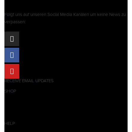
Folgt uns auf unseren Social Media Kanälen um keine News zu
verpassen:
RECEIVE EMAIL UPDATES
SHOP
Pitbikes
Ersatzteile
SALES
HELP