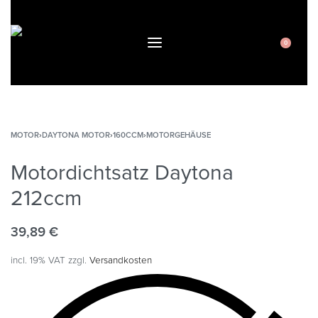
0
MOTOR
›
DAYTONA MOTOR
›
160CCM
›
MOTORGEHÄUSE
Motordichtsatz Daytona
212ccm
39,89
€
incl. 19% VAT
zzgl.
Versandkosten