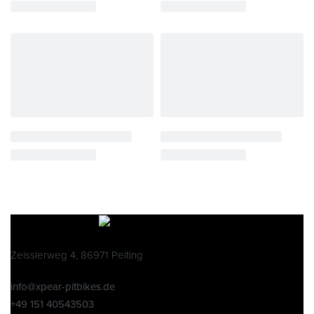
Zeisslerweg 4, 86971 Peiting
info@xpear-pitbikes.de
+49 151 40543503