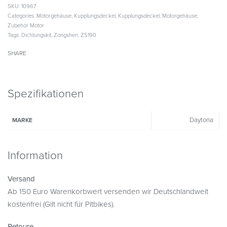
SKU:
10967
Categories:
Motorgehäuse
,
Kupplungsdeckel
,
Kupplungsdeckel
,
Motorgehäuse
,
Zubehör Motor
Tags:
Dichtungskit
,
Zongshen
,
ZS190
SHARE
Spezifikationen
Daytona
MARKE
Information
Versand
Ab 150 Euro Warenkorbwert versenden wir Deutschlandweit
kostenfrei (Gilt nicht für Pitbikes).
Retoure