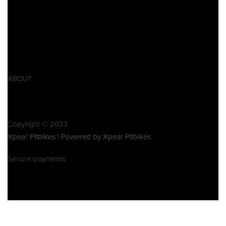
Datenschutzerklärung
Impressum
AGB
Widerrufsbelehrung
Retoure
Produktsicherheitsverordnung GPSR
ABOUT
Über Xpear
Kontakt
Copyright © 2023
Xpear Pitbikes | Powered by Xpear Pitbikes
Secure payments