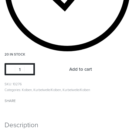
20 IN STOCK
Add to cart
SKU:
10276
Categories:
Kolben
,
Kurbelwelle/Kolben
,
Kurbelwelle/Kolben
SHARE
Description