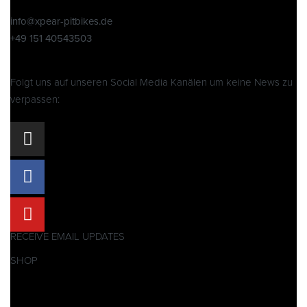
info@xpear-pitbikes.de
+49 151 40543503
Folgt uns auf unseren Social Media Kanälen um keine News zu
verpassen:
RECEIVE EMAIL UPDATES
SHOP
Pitbikes
Ersatzteile