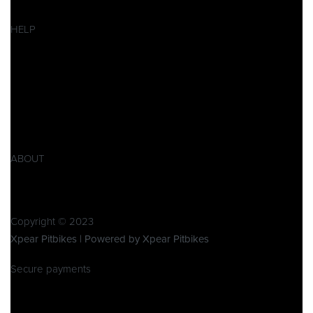
SALES
HELP
Datenschutzerklärung
Impressum
AGB
Widerrufsbelehrung
Retoure
Produktsicherheitsverordnung GPSR
ABOUT
Über Xpear
Kontakt
Copyright © 2023
Xpear Pitbikes | Powered by Xpear Pitbikes
Secure payments