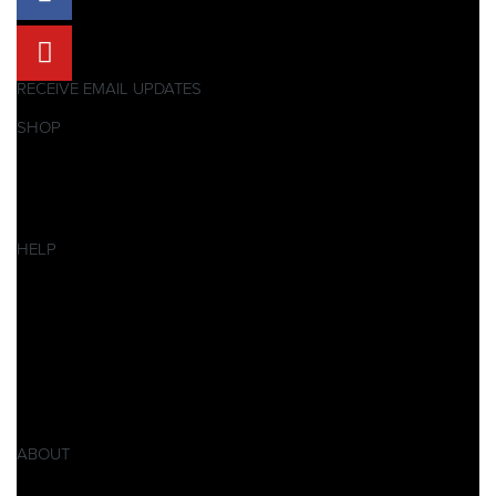
RECEIVE EMAIL UPDATES
SHOP
Pitbikes
Ersatzteile
SALES
HELP
Datenschutzerklärung
Impressum
AGB
Widerrufsbelehrung
Retoure
Produktsicherheitsverordnung GPSR
ABOUT