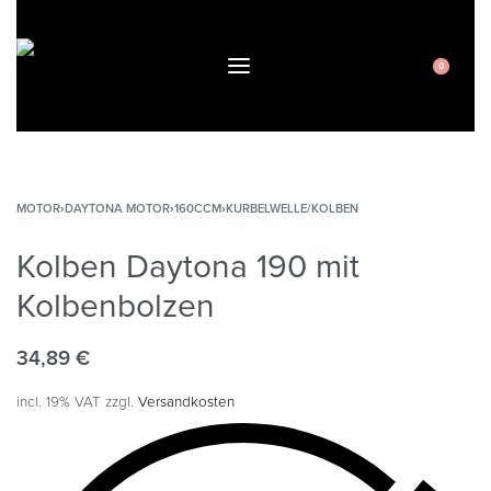
0
MOTOR
›
DAYTONA MOTOR
›
160CCM
›
KURBELWELLE/KOLBEN
Kolben Daytona 190 mit
Kolbenbolzen
34,89
€
incl. 19% VAT
zzgl.
Versandkosten