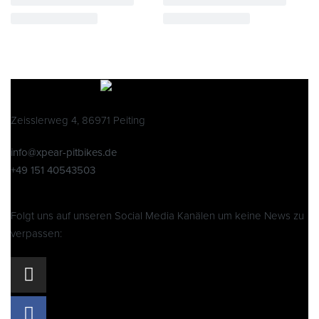
Zeisslerweg 4, 86971 Peiting
info@xpear-pitbikes.de
+49 151 40543503
Folgt uns auf unseren Social Media Kanälen um keine News zu
verpassen: