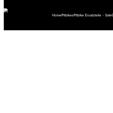
Home
Pitbikes
Pitbike Ersatzteile
Sale