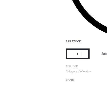
8 IN STOCK
Add
SKU:
11017
Category:
Fußrasten
SHARE