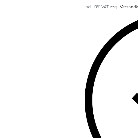
incl. 19% VAT
zzgl.
Versandk