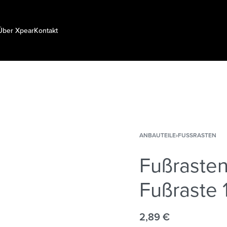
Über Xpear
Kontakt
ANBAUTEILE
›
FUSSRASTEN
Fußrasten
Fußraste 
2,89
€