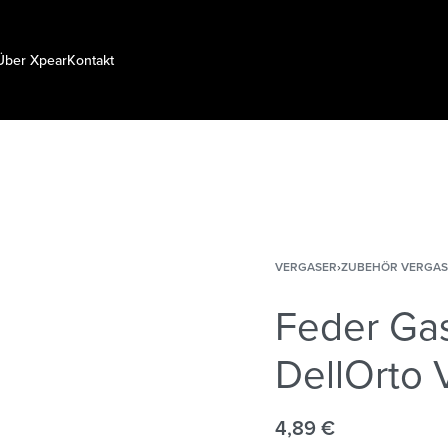
Über Xpear
Kontakt
VERGASER
›
ZUBEHÖR VERGAS
Feder Gas
DellOrto
4,89
€