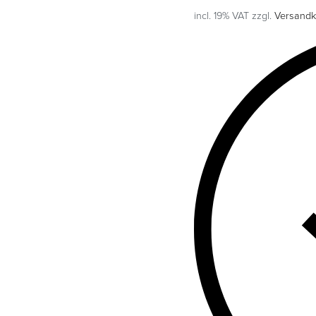
incl. 19% VAT
zzgl.
Versandk