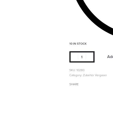
10 IN STOCK
Add
SKU:
10280
Category:
Zubehör Vergaser
SHARE