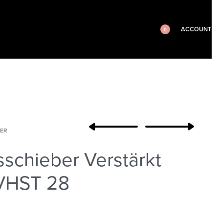
ACCOUNT
0
ER
schieber Verstärkt
 VHST 28