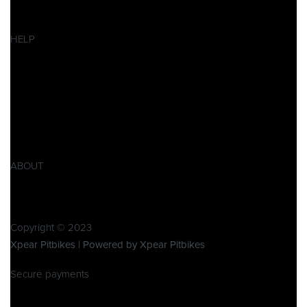
Ersatzteile
SALES
HELP
Datenschutzerklärung
Impressum
AGB
Widerrufsbelehrung
Retoure
Produktsicherheitsverordnung GPSR
ABOUT
Über Xpear
Kontakt
Copyright © 2023
Xpear Pitbikes | Powered by Xpear Pitbikes
Secure payments