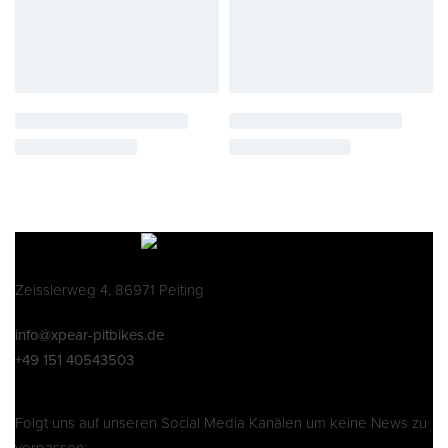
Zeisslerweg 4, 86971 Peiting
info@xpear-pitbikes.de
+49 151 40543503
Folgt uns auf unseren Social Media Kanälen um keine News zu