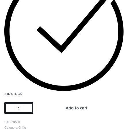
2 IN STOCK
Add to cart
SKU:
10531
Category:
Griffe