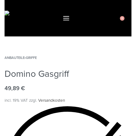
0
ANBAUTEILE
›
GRIFFE
Domino Gasgriff
49,89
€
incl. 19% VAT
zzgl.
Versandkosten