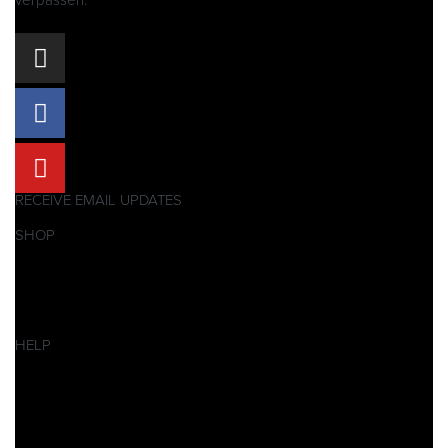
verpassen:
RECEIVE EMAIL UPDATES
SHOP
Pitbikes
Ersatzteile
SALES
HELP
Datenschutzerklärung
Impressum
AGB