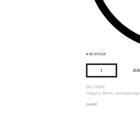
4 IN STOCK
Add
SKU:
10562
Category:
Brems- und Kupplungs
SHARE